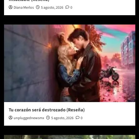
Diana Merlos
5 agosto, 2026
0
Tu corazón será destrozado (Reseña)
unpluggednewsmx
5 agosto, 2026
0