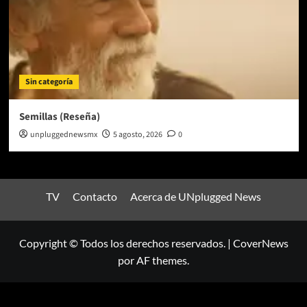
Sin categoría
Semillas (Reseña)
unpluggednewsmx
5 agosto, 2026
0
TV
Contacto
Acerca de UNplugged News
Copyright © Todos los derechos reservados.
|
CoverNews
por AF themes.