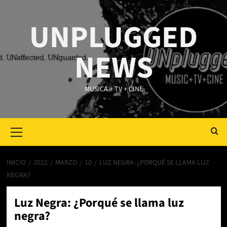
Saltar
al
UNPLUGGED
contenido
NEWS
MUSICA + TV + CINE
Primary
Menu
INICIO
2022
MARZO
10
LUZ NEGRA: ¿PORQUÉ SE LLAMA LUZ
NEGRA?
Luz Negra: ¿Porqué se llama luz
negra?