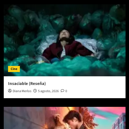
Cine
Insaciable (Reseña)
Diana Merlos
5 agosto, 2026
0