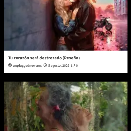
Tu corazón será destrozado (Reseña)
unpluggednewsmx
5 agosto, 2026
0