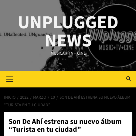
Saltar
al
UNPLUGGED
contenido
NEWS
MUSICA + TV + CINE
Primary
Menu
INICIO
2022
MARZO
10
SON DE AHÍ ESTRENA SU NUEVO ÁLBUM
“TURISTA EN TU CIUDAD”
Son De Ahí estrena su nuevo álbum
“Turista en tu ciudad”