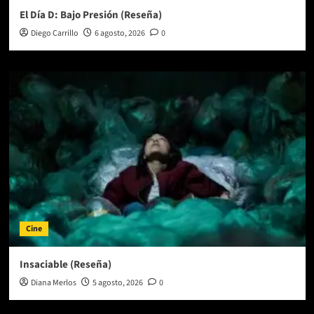
El Día D: Bajo Presión (Reseña)
Diego Carrillo
6 agosto, 2026
0
Cine
Insaciable (Reseña)
Diana Merlos
5 agosto, 2026
0