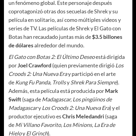
un fenómeno global. Este personaje después
coprotagonizó otras dos secuelas de Shrek y su
película en solitario, así como múltiples videos y
series de TV. Las películas de Shrek y El Gato con
Botas han recaudado juntas más de
$3.5 billones
de dólares
alrededor del mundo.
El Gato con Botas 2: El Último Deseo
está dirigida
por
Joel Crawford
(quien previamente dirigió
Los
Croods 2: Una Nueva Era
y participó en el arte
de
Kung Fu Panda, Trolls
y
Shrek Para Siempre
).
Además, esta película está producida por
Mark
Swift
(saga de
Madagascar, Los pingüinos de
Madagascar
y
Los Croods 2: Una Nueva Era
) y el
productor ejecutivo es
Chris Meledandri
(saga
de
Mi Villano Favorito, Los Minions, La Era de
Hielo
y
El Grinch
).