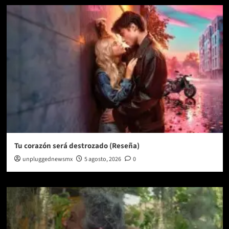
Tu corazón será destrozado (Reseña)
unpluggednewsmx
5 agosto, 2026
0