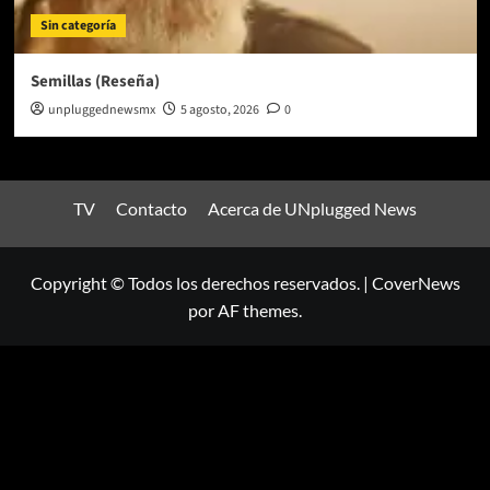
Sin categoría
Semillas (Reseña)
unpluggednewsmx
5 agosto, 2026
0
TV
Contacto
Acerca de UNplugged News
Copyright © Todos los derechos reservados.
|
CoverNews
por AF themes.