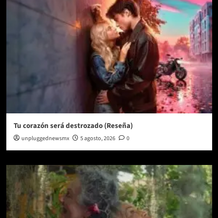
Tu corazón será destrozado (Reseña)
unpluggednewsmx
5 agosto, 2026
0