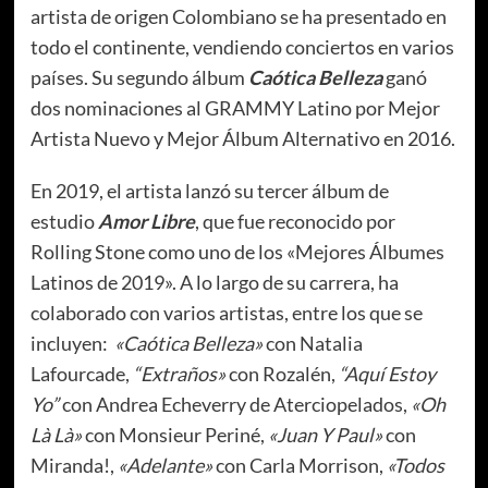
artista de origen Colombiano se ha presentado en
todo el continente, vendiendo conciertos en varios
países. Su segundo álbum
Caótica Belleza
ganó
dos nominaciones al GRAMMY Latino por Mejor
Artista Nuevo y Mejor Álbum Alternativo en 2016.
En 2019, el artista lanzó su tercer álbum de
estudio
Amor Libre
, que fue reconocido por
Rolling Stone como uno de los «Mejores Álbumes
Latinos de 2019». A lo largo de su carrera, ha
colaborado con varios artistas, entre los que se
incluyen:
«Caótica Belleza»
con Natalia
Lafourcade,
“Extraños»
con Rozalén,
“Aquí Estoy
Yo”
con Andrea Echeverry de Aterciopelados,
«Oh
Là Là»
con Monsieur Periné,
«Juan Y Paul»
con
Miranda!,
«Adelante»
con Carla Morrison,
«Todos