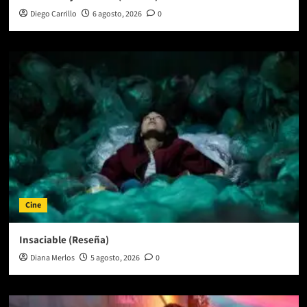
Diego Carrillo
6 agosto, 2026
0
Cine
Insaciable (Reseña)
Diana Merlos
5 agosto, 2026
0