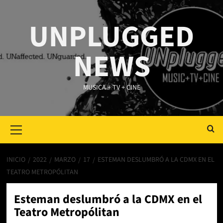
Saltar
al
UNPLUGGED
contenido
NEWS
MUSICA + TV + CINE
Primary
Menu
INICIO
2022
MARZO
17
ESTEMAN DESLUMBRÓ A LA CDMX EN EL
TEATRO METROPÓLITAN
Esteman deslumbró a la CDMX en el
Teatro Metropólitan