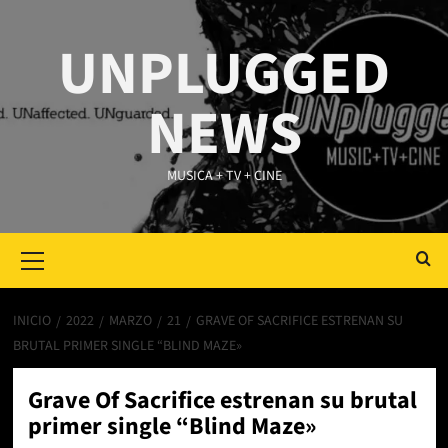
Saltar
al
UNPLUGGED
contenido
NEWS
MUSICA + TV + CINE
Primary
Menu
INICIO
2022
MARZO
21
GRAVE OF SACRIFICE ESTRENAN SU
BRUTAL PRIMER SINGLE “BLIND MAZE»
Grave Of Sacrifice estrenan su brutal
primer single “Blind Maze»