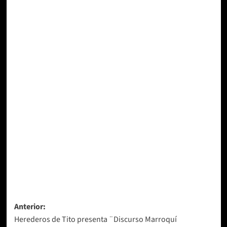
Navegación
Anterior:
Herederos de Tito presenta ¨Discurso Marroquí
de