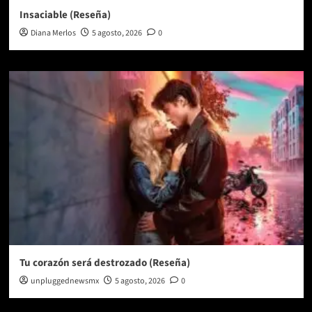
Insaciable (Reseña)
Diana Merlos
5 agosto, 2026
0
Tu corazón será destrozado (Reseña)
unpluggednewsmx
5 agosto, 2026
0