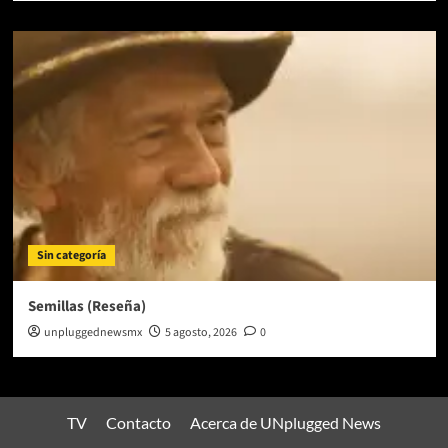
Sin categoría
Semillas (Reseña)
unpluggednewsmx
5 agosto, 2026
0
TV
Contacto
Acerca de UNplugged News