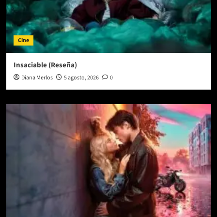
Cine
Insaciable (Reseña)
Diana Merlos
5 agosto, 2026
0