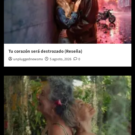
Tu corazón será destrozado (Reseña)
unpluggednewsmx
5 agosto, 2026
0