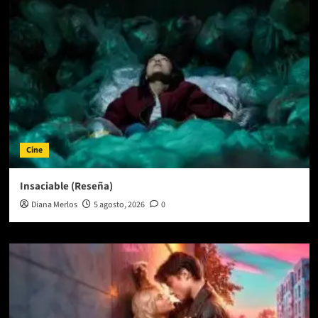
Cine
Insaciable (Reseña)
Diana Merlos
5 agosto, 2026
0