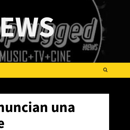
NEWS
nuncian una
e