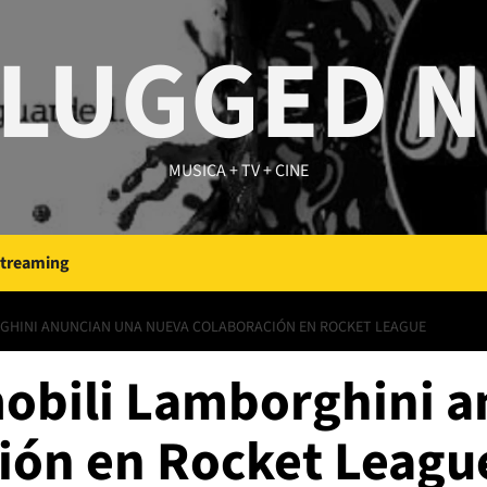
LUGGED 
MUSICA + TV + CINE
Streaming
RGHINI ANUNCIAN UNA NUEVA COLABORACIÓN EN ROCKET LEAGUE
obili Lamborghini a
ión en Rocket Leagu