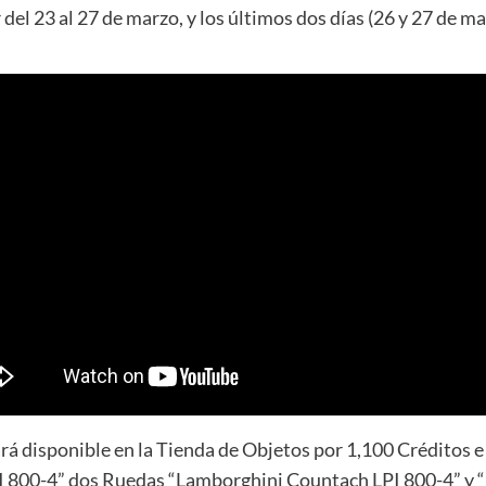
 del 23 al 27 de marzo, y los últimos dos días (26 y 27 de m
á disponible en la Tienda de Objetos por 1,100 Créditos e
I 800-4” dos Ruedas “Lamborghini Countach LPI 800-4” y 