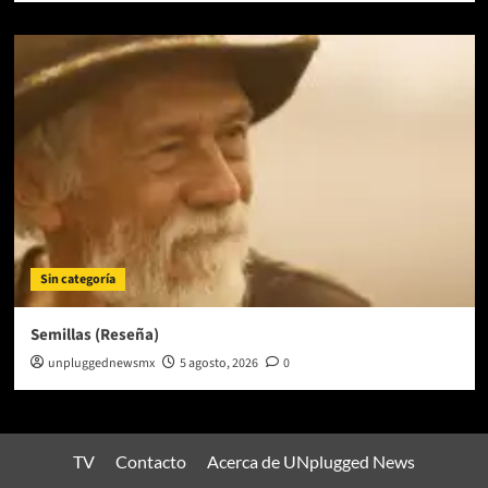
Sin categoría
Semillas (Reseña)
unpluggednewsmx
5 agosto, 2026
0
TV
Contacto
Acerca de UNplugged News