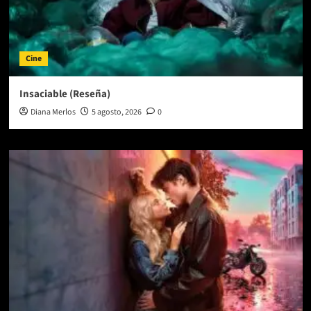
Cine
Insaciable (Reseña)
Diana Merlos
5 agosto, 2026
0