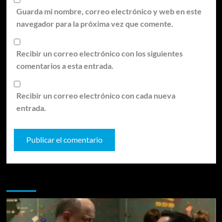
Guarda mi nombre, correo electrónico y web en este
navegador para la próxima vez que comente.
Recibir un correo electrónico con los siguientes
comentarios a esta entrada.
Recibir un correo electrónico con cada nueva
entrada.
Te pueden interesar