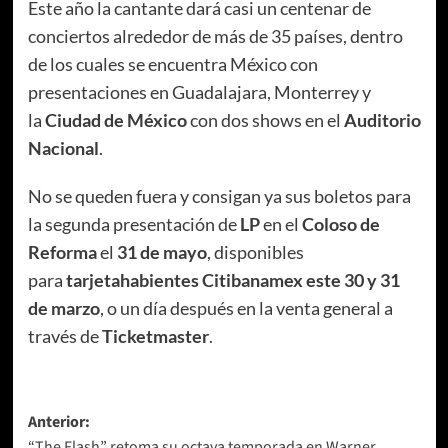
Este año la cantante dará casi un centenar de
conciertos alrededor de más de 35 países, dentro
de los cuales se encuentra México con
presentaciones en Guadalajara, Monterrey y
la
Ciudad de México
con dos shows en el
Auditorio
Nacional
.
No se queden fuera y consigan ya sus boletos para
la segunda presentación de
LP
en el
Coloso de
Reforma
el
31 de mayo
, disponibles
para
tarjetahabientes Citibanamex este 30 y 31
de marzo
, o un día después en la venta general a
través de
Ticketmaster
.
Navegación
Anterior:
“The Flash” retoma su octava temporada en Warner