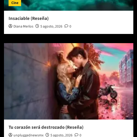
Cine
Insaciable (Reseña)
Diana Merlos
5 agosto, 2026
0
Tu corazón será destrozado (Reseña)
unpluggednewsmx
5 agosto, 2026
0