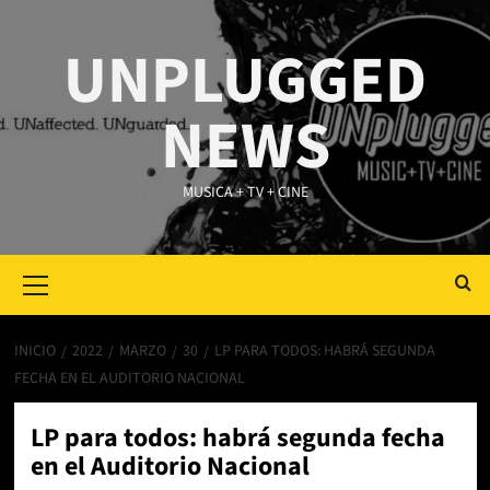
Saltar
al
UNPLUGGED
contenido
NEWS
MUSICA + TV + CINE
Primary
Menu
INICIO
2022
MARZO
30
LP PARA TODOS: HABRÁ SEGUNDA
FECHA EN EL AUDITORIO NACIONAL
LP para todos: habrá segunda fecha
en el Auditorio Nacional