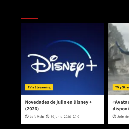
entradas
Más historias
TV y Streaming
TV y Str
Novedades de julio en Disney +
«Avatar
(2026)
disponi
Jofe Melu
30 junio, 2026
0
Jofe Me