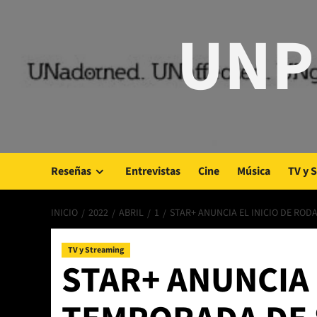
Saltar
UNP
al
contenido
Reseñas
Entrevistas
Cine
Música
TV y 
INICIO
2022
ABRIL
1
STAR+ ANUNCIA EL INICIO DE ROD
TV y Streaming
STAR+ ANUNCIA 