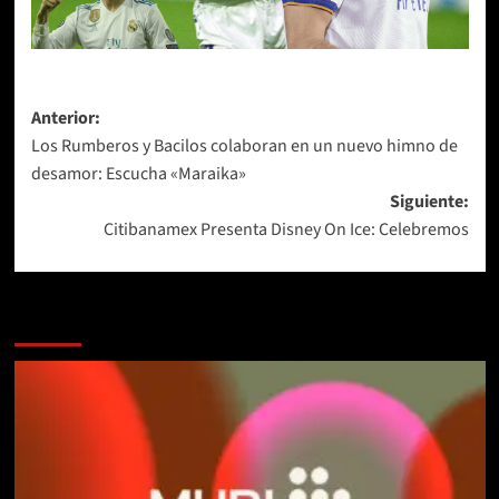
Navegación
Anterior:
Los Rumberos y Bacilos colaboran en un nuevo himno de
de
desamor: Escucha «Maraika»
entradas
Siguiente:
Citibanamex Presenta Disney On Ice: Celebremos
Más historias