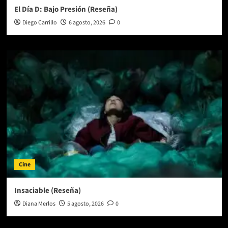
El Día D: Bajo Presión (Reseña)
Diego Carrillo
6 agosto, 2026
0
Cine
Insaciable (Reseña)
Diana Merlos
5 agosto, 2026
0