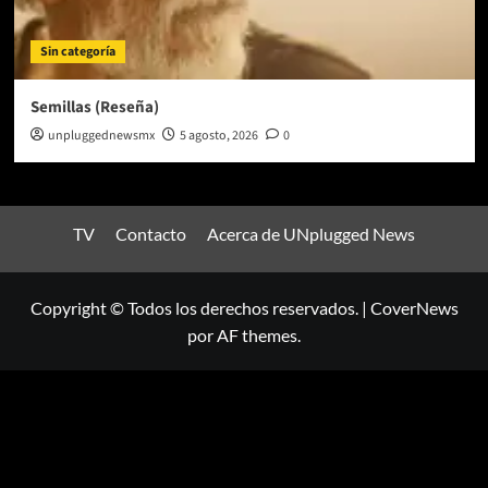
Sin categoría
Semillas (Reseña)
unpluggednewsmx
5 agosto, 2026
0
TV
Contacto
Acerca de UNplugged News
Copyright © Todos los derechos reservados.
|
CoverNews
por AF themes.