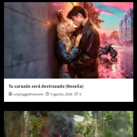
Tu corazón será destrozado (Reseña)
unpluggednewsmx
5 agosto, 2026
0