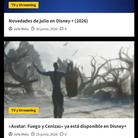
TV y Streaming
Novedades de julio en Disney + (2026)
Jofe Melu
30 junio, 2026
0
TV y Streaming
«Avatar: Fuego y Cenizas» ya está disponible en Disney+
Jofe Melu
25 junio, 2026
0