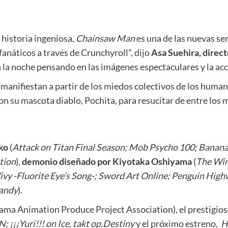
historia ingeniosa,
Chainsaw Man
es una de las nuevas se
náticos a través de Crunchyroll”, dijo
Asa Suehira, direc
la noche pensando en las imágenes espectaculares y la acci
nifiestan a partir de los miedos colectivos de los humano
n su mascota diablo, Pochita, para resucitar de entre los
ko
(
Attack on Titan Final Season; Mob Psycho 100; Banana
tion
),
demonio diseñado por
Kiyotaka Oshiyama
(
The Win
ivy -Fluorite Eye’s Song-; Sword Art Online; Penguin Hig
Dandy
).
a Animation Produce Project Association), el prestigios
¡¡¡Yuri!!! on Ice, takt op.Destiny
y el próximo estreno,
H