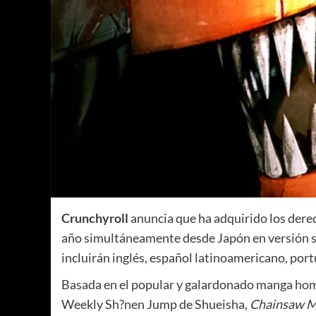
Crunchyroll
anuncia que ha adquirido los dere
año simultáneamente desde Japón en versión su
incluirán inglés, español latinoamericano, port
Basada en el popular y galardonado manga hom
Weekly Sh?nen Jump de Shueisha,
Chainsaw 