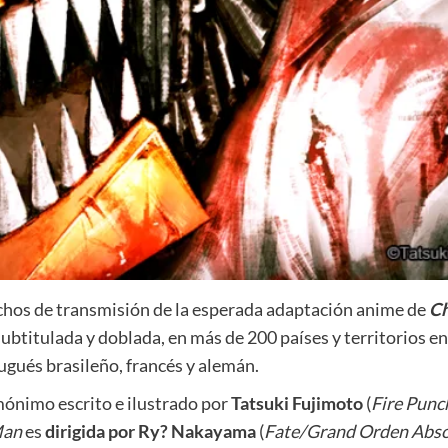
chos de transmisión de la esperada adaptación anime de
Ch
btitulada y doblada, en más de 200 países y territorios e
ugués brasileño, francés y alemán.
ónimo escrito e ilustrado por
Tatsuki Fujimoto
(
Fire Punc
Man
es
dirigida por
Ry? Nakayama
(
Fate/Grand Orden Absol