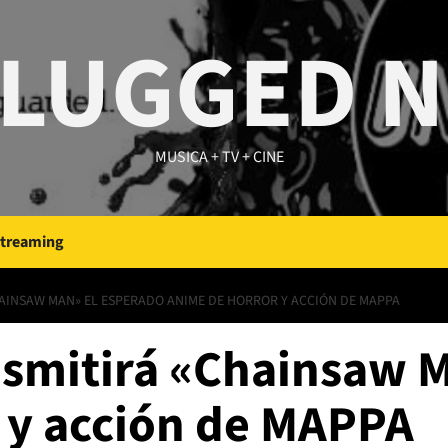
LUGGED 
MUSICA + TV + CINE
Streaming
INSAW MAN» EL ESPERADO ANIME DE HORROR Y ACCIÓN DE MAPPA
nsmitirá «Chainsaw 
 y acción de MAPPA