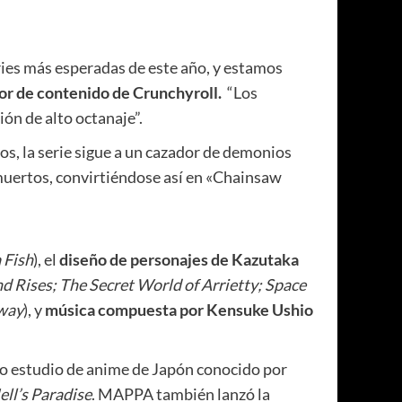
ries más esperadas de este año, y estamos
tor de contenido de Crunchyroll.
“Los
ón de alto octanaje”.
s, la serie sigue a un cazador de demonios
 muertos, convirtiéndose así en «Chainsaw
 Fish
), el
diseño de personajes de
Kazutaka
d Rises; The Secret World
of Arrietty; Space
hway
), y
música compuesta por
Kensuke Ushio
o estudio de anime de Japón conocido por
ell’s Paradise
. MAPPA también lanzó la