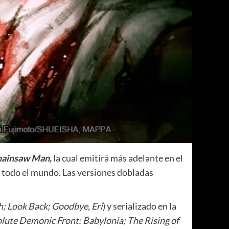
ainsaw Man,
la cual emitirá más adelante en el
n todo el mundo. Las versiones dobladas
h; Look Back; Goodbye, Eri
) y serializado en la
ute Demonic Front: Babylonia; The Rising of