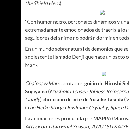
the Shield Hero
).
“Con humor negro, personajes dinámicos y una 
extremadamente emocionados de traerla a los fa
seguidores del anime no podrán dormir en toda 
En un mundo sobrenatural de demonios que se ma
adolescente llamado Denji que hace un pacto co
Man».
Chainsaw Man
cuenta con
guión de
Hiroshi Se
Sugiyama
(
Mushoku Tensei: Jobless Reincarna
Dandy
),
dirección de arte de Yusuke Takeda
(
V
(
The Heike Story; Devilman: Crybaby; Space 
La animación es producida por MAPPA (Maruyam
Attack on Titan Final Season; JUJUTSU KAISEN; 