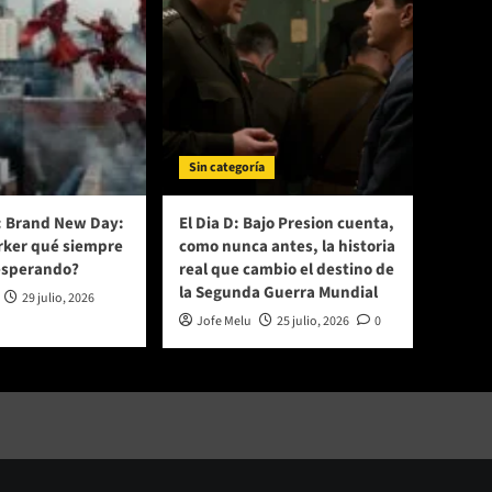
Sin categoría
: Brand New Day:
El Dia D: Bajo Presion cuenta,
arker qué siempre
como nunca antes, la historia
esperando?
real que cambio el destino de
la Segunda Guerra Mundial
29 julio, 2026
Jofe Melu
25 julio, 2026
0