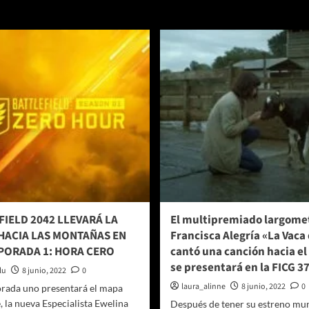
bre
ROJO
CELEBRA
tos
5
enciales
AÑOS
bre
DE
ghtyear,
DESCENTRALIZAR
EL
ueva
CINE
lícula
e
sney
xar
FIELD 2042 LLEVARÁ LA
El multipremiado largome
HACIA LAS MONTAÑAS EN
Francisca Alegría «La Vaca
PORADA 1: HORA CERO
cantó una canción hacia el
se presentará en la FICG 3
lu
8 junio, 2022
0
laura_alinne
8 junio, 2022
0
rada uno presentará el mapa
 la nueva Especialista Ewelina
Después de tener su estreno mun