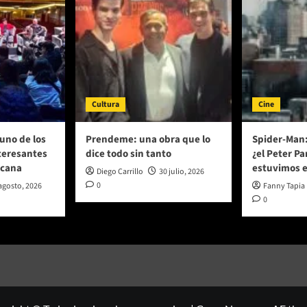
Cultura
Cine
uno de los
Prendeme: una obra que lo
Spider-Man
teresantes
dice todo sin tanto
¿el Peter P
icana
estuvimos 
Diego Carrillo
30 julio, 2026
0
agosto, 2026
Fanny Tapia
0