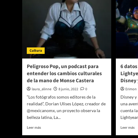
Cultura
Peligroso Pop, un podcast para
6 datos
entender los cambios culturales
Lightye
de la mano de Monse Castera
Disney 
laura_alinne
8 junio, 2022
0
Erimon
“Los fotógrafos somos editores de la
Disney y
realidad”, Dorian Ulises López, creador de
una avent
@mexicanomx, un proyecto observa la
cuenta la
belleza latina, La...
Lightyear,
Leer
Le
Leer más
Leer más
más
m