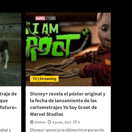
inició
en
Brasil
el
rodaje
de
«Escola
de
Quebrada»,
su
nueva
película
original
TV y Streaming
traje de
Disney+ revela el póster original y
 que
la fecha de lanzamiento de los
 futuro»
cortometrajes Yo Soy Groot de
7
Marvel Studios
Erimon
8 junio, 2022
0
dial y
Disney+ anuncia la última incorporación