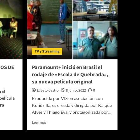
TV y Streaming
ÑOS DE
Paramount+ inició en Brasil el
rodaje de «Escola de Quebrada»,
su nueva película original
El Beto Castro
8 junio, 2022
0
 el
película
Producida por VIS en asociación con
ra
Kondzilla, es creada y dirigida por Kaique
Alves y Thiago Eva, y protagonizada por...
Leer
Leer más
más
sobre
Paramount+