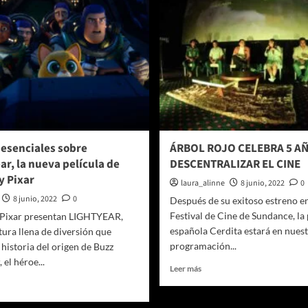
 esenciales sobre
ÁRBOL ROJO CELEBRA 5 A
ar, la nueva película de
DESCENTRALIZAR EL CINE
y Pixar
laura_alinne
8 junio, 2022
0
8 junio, 2022
0
Después de su exitoso estreno en
Festival de Cine de Sundance, la 
 Pixar presentan LIGHTYEAR,
española Cerdita estará en nuest
ura llena de diversión que
programación...
 historia del origen de Buzz
 el héroe...
Leer
Leer más
más
er
sobre
ás
ÁRBOL