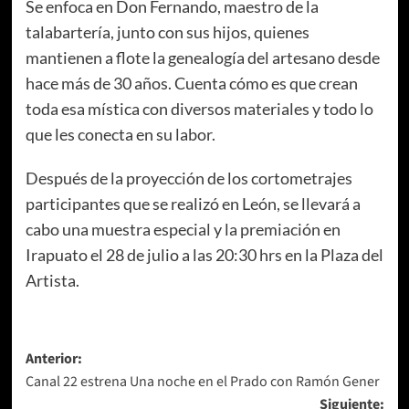
Se enfoca en Don Fernando, maestro de la
talabartería, junto con sus hijos, quienes
mantienen a flote la genealogía del artesano desde
hace más de 30 años. Cuenta cómo es que crean
toda esa mística con diversos materiales y todo lo
que les conecta en su labor.
Después de la proyección de los cortometrajes
participantes que se realizó en León, se llevará a
cabo una muestra especial y la premiación en
Irapuato el 28 de julio a las 20:30 hrs en la Plaza del
Artista.
Navegación
Anterior:
Canal 22 estrena Una noche en el Prado con Ramón Gener
de
Siguiente: