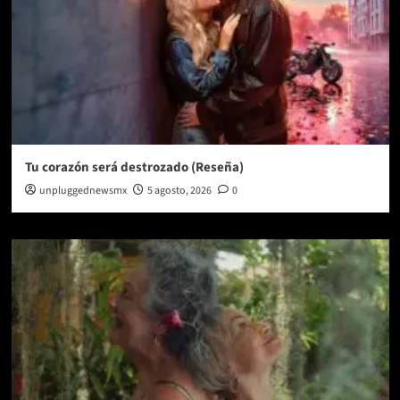
Tu corazón será destrozado (Reseña)
unpluggednewsmx
5 agosto, 2026
0