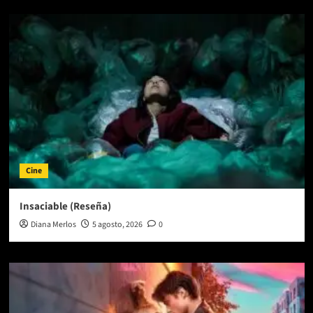
Cine
Insaciable (Reseña)
Diana Merlos
5 agosto, 2026
0