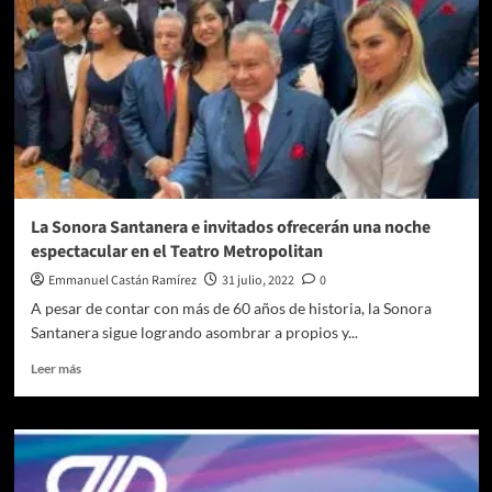
La Sonora Santanera e invitados ofrecerán una noche
espectacular en el Teatro Metropolitan
Emmanuel Castán Ramírez
31 julio, 2022
0
A pesar de contar con más de 60 años de historia, la Sonora
Santanera sigue logrando asombrar a propios y...
Leer
Leer más
más
sobre
La
Sonora
Santanera
e