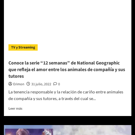
Turf
TV y Streaming
Conoce la serie “12 semanas” de National Geographic
que refleja el amor entre los animales de compañía y sus
tutores
Erimon
31 julio, 2022
0
La tenencia responsable y la relación de cariño entre animales
de compañía y sus tutores, a través del cual se...
Leer
Leer más
más
sobre
Conoce
la