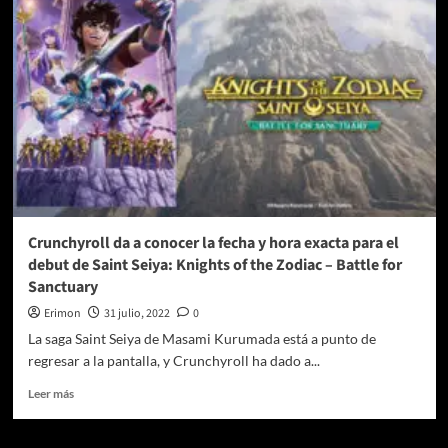
serie
“12
semanas”
de
National
Geographic
que
refleja
el
amor
entre
los
animales
Crunchyroll da a conocer la fecha y hora exacta para el
de
debut de Saint Seiya: Knights of the Zodiac – Battle for
compañía
Sanctuary
y
sus
Erimon
31 julio, 2022
0
tutores
La saga Saint Seiya de Masami Kurumada está a punto de
regresar a la pantalla, y Crunchyroll ha dado a...
Leer
Leer más
más
sobre
Crunchyroll