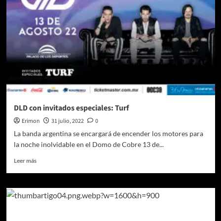
invitados
ofrecerán
una
noche
espectacular
en
el
Teatro
Metropolitan
DLD con invitados especiales: Turf
Erimon
31 julio, 2022
0
La banda argentina se encargará de encender los motores para
la noche inolvidable en el Domo de Cobre 13 de...
Leer
Leer más
más
sobre
DLD
con
invitados
especiales: