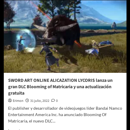
da
a
conocer
la
fecha
y
hora
exacta
para
el
debut
de
Saint
Seiya:
SWORD ART ONLINE ALICAZATION LYCORIS lanza un
Knights
gran DLC Blooming of Matricaria y una actualización
of
gratuita
the
Zodiac
Erimon
31 julio, 2022
0
–
El publisher y desarrollador de videojuegos líder Bandai Namco
Battle
Entertainment America Inc. ha anunciado Blooming Of
for
Matricaria, el nuevo DLC...
Sanctuary
Leer