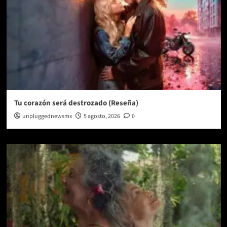
Tu corazón será destrozado (Reseña)
unpluggednewsmx
5 agosto, 2026
0