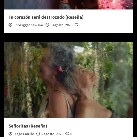
Tu corazón será destrozado (Reseña)
unpluggednewsmx
5 agosto, 2026
0
Señoritas (Reseña)
Diego Carrillo
5 agosto, 2026
0