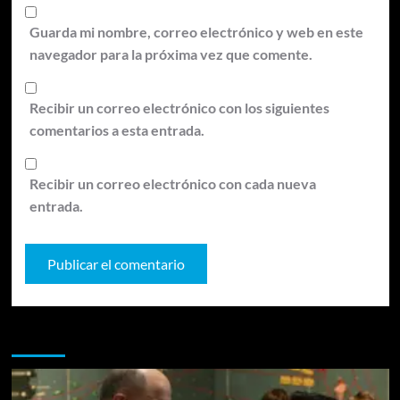
Guarda mi nombre, correo electrónico y web en este
navegador para la próxima vez que comente.
Recibir un correo electrónico con los siguientes
comentarios a esta entrada.
Recibir un correo electrónico con cada nueva
entrada.
Te pueden interesar