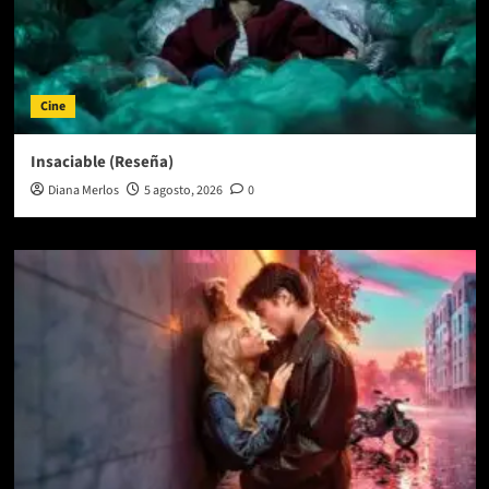
Cine
Insaciable (Reseña)
Diana Merlos
5 agosto, 2026
0