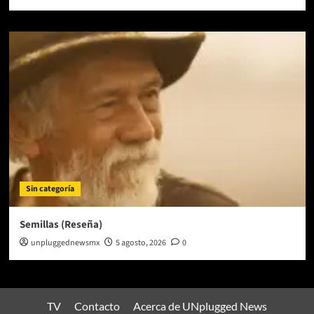
Sin categoría
Semillas (Reseña)
unpluggednewsmx
5 agosto, 2026
0
TV
Contacto
Acerca de UNplugged News