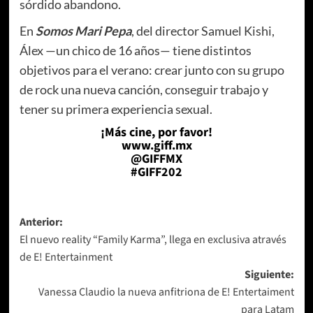
sórdido abandono.
En
Somos Mari Pepa
, del director Samuel Kishi,
Álex —un chico de 16 años— tiene distintos
objetivos para el verano: crear junto con su grupo
de rock una nueva canción, conseguir trabajo y
tener su primera experiencia sexual.
¡Más cine, por favor!
www.giff.mx
@GIFFMX
#GIFF202
Navegación
Anterior:
El nuevo reality “Family Karma”, llega en exclusiva através
de
de E! Entertainment
entradas
Siguiente:
Vanessa Claudio la nueva anfitriona de E! Entertaiment
para Latam