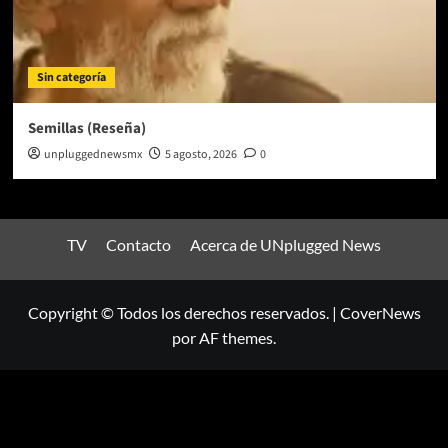
Sin categoría
Semillas (Reseña)
unpluggednewsmx
5 agosto, 2026
0
TV
Contacto
Acerca de UNplugged News
Copyright © Todos los derechos reservados.
|
CoverNews
por AF themes.