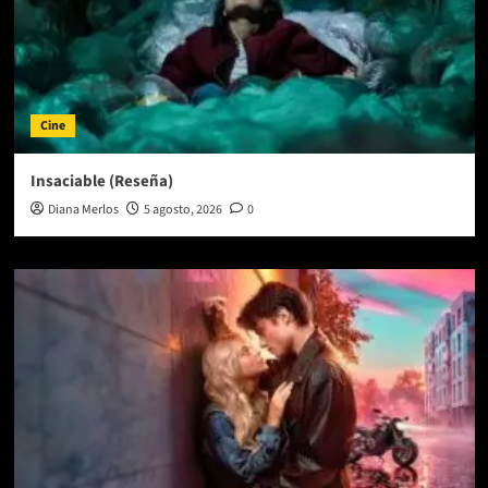
Cine
Insaciable (Reseña)
Diana Merlos
5 agosto, 2026
0