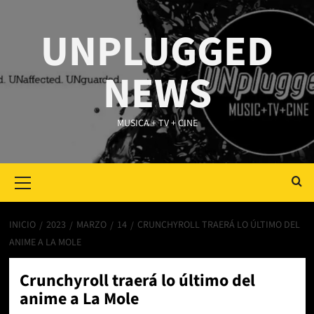
Saltar
al
UNPLUGGED
contenido
NEWS
MUSICA + TV + CINE
Primary
Menu
INICIO
2023
MARZO
14
CRUNCHYROLL TRAERÁ LO ÚLTIMO DEL
ANIME A LA MOLE
Crunchyroll traerá lo último del
anime a La Mole