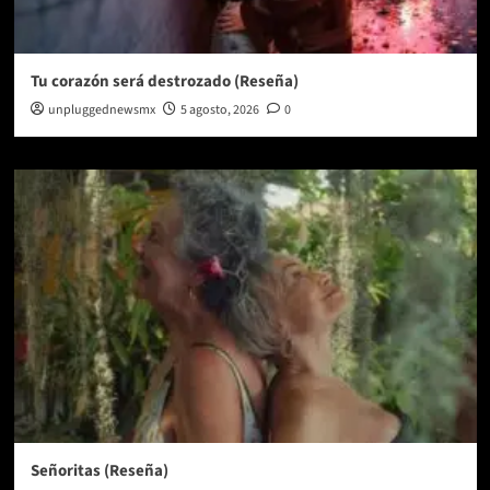
Tu corazón será destrozado (Reseña)
unpluggednewsmx
5 agosto, 2026
0
Señoritas (Reseña)