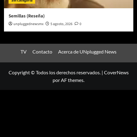
Sin categoría
Semillas (Reseña)
unpluggednewsmx
5 agosto, 2026
0
TV
Contacto
Acerca de UNplugged News
Copyright © Todos los derechos reservados.
|
CoverNews
por AF themes.