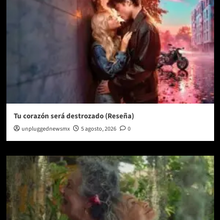
Tu corazón será destrozado (Reseña)
unpluggednewsmx
5 agosto, 2026
0