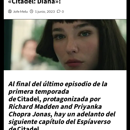
«Citadel: Diana»!
Jofe Melu
1 junio, 2023
0
Al final del último episodio de la
primera temporada
de
Citadel,
protagonizada por
Richard Madden and Priyanka
Chopra Jonas
,
hay un adelanto del
siguiente capítulo del Espíaverso
de
Citadel