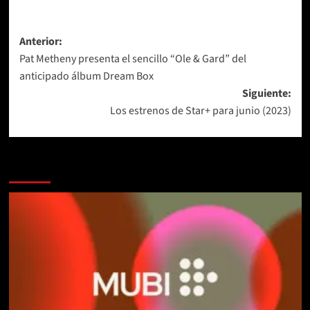
Navegación
Anterior:
Pat Metheny presenta el sencillo “Ole & Gard” del
de
anticipado álbum Dream Box
entradas
Siguiente:
Los estrenos de Star+ para junio (2023)
Más historias