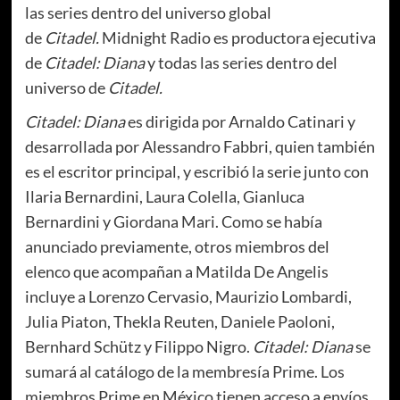
las series dentro del universo global
de
Citadel.
Midnight Radio es productora ejecutiva
de
Citadel: Diana
y todas las series dentro del
universo de
Citadel.
Citadel: Diana
es dirigida por Arnaldo Catinari y
desarrollada por Alessandro Fabbri, quien también
es el escritor principal, y escribió la serie junto con
Ilaria Bernardini, Laura Colella, Gianluca
Bernardini y Giordana Mari. Como se había
anunciado previamente, otros miembros del
elenco que acompañan a Matilda De Angelis
incluye a Lorenzo Cervasio, Maurizio Lombardi,
Julia Piaton, Thekla Reuten, Daniele Paoloni,
Bernhard Schütz y Filippo Nigro.
Citadel: Diana
se
sumará al catálogo de la membresía Prime. Los
miembros Prime en México tienen acceso a envíos