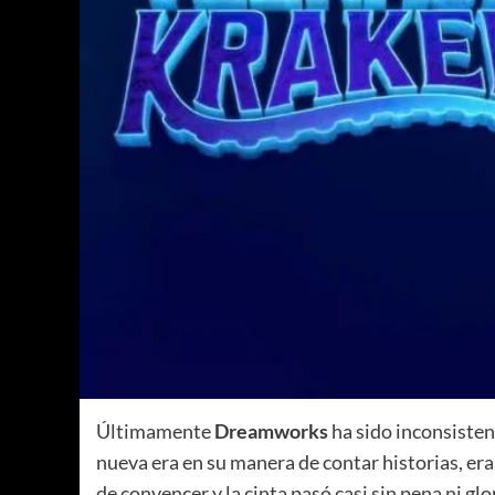
Últimamente
Dreamworks
ha sido inconsisten
nueva era en su manera de contar historias, era
de convencer y la cinta pasó casi sin pena ni gl