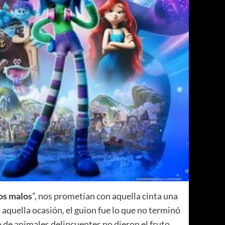
os malos
”, nos prometían con aquella cinta una
 aquella ocasión, el guion fue lo que no terminó
po de animales delincuentes no dieron el fruto