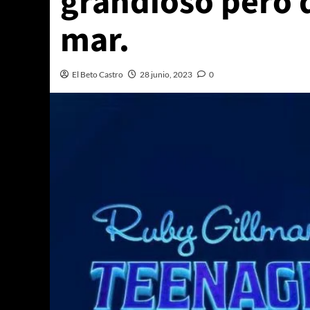
grandioso pero q
mar.
El Beto Castro
28 junio, 2023
0