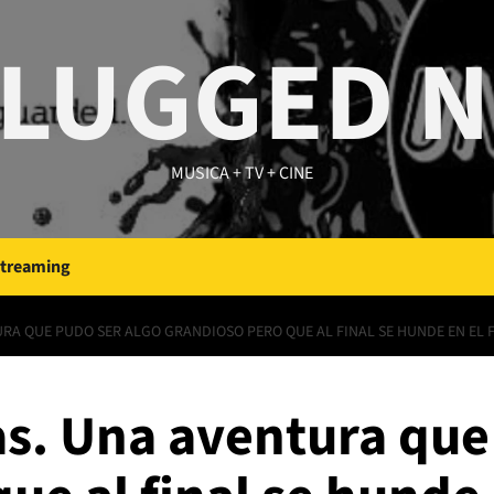
LUGGED 
MUSICA + TV + CINE
Streaming
URA QUE PUDO SER ALGO GRANDIOSO PERO QUE AL FINAL SE HUNDE EN EL 
as. Una aventura que