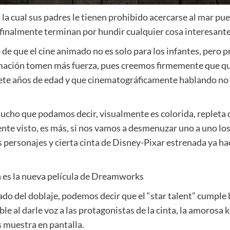
la cual sus padres le tienen prohibido acercarse al mar pue
ue finalmente terminan por hundir cualquier cosa interesan
e que el cine animado no es solo para los infantes, pero 
rmación tomen más fuerza, pues creemos firmemente que quiz
iete años de edad y que cinematográficamente hablando no 
ucho que podamos decir, visualmente es colorida, repleta 
ente visto, es más, si nos vamos a desmenuzar uno a uno l
os personajes y cierta cinta de Disney-Pixar estrenada ya h
rtado del doblaje, podemos decir que el “star talent” cumple
 al darle voz a las protagonistas de la cinta, la amorosa kr
 muestra en pantalla.