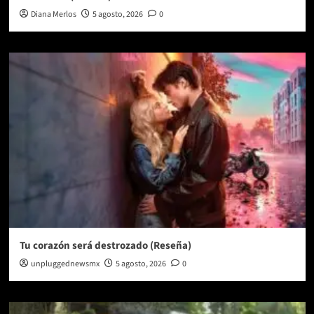
Diana Merlos
5 agosto, 2026
0
Tu corazón será destrozado (Reseña)
unpluggednewsmx
5 agosto, 2026
0