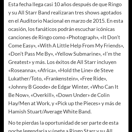
Esta fecha llega casi 10 años después de que Ringo
y su All Starr Band realizaran tres shows agotados
en el Auditorio Nacional en marzo de 2015. En esta
ocasión, los fanáticos podrán escuchar icónicas
canciones de Ringo como «Photograph», «It Don’t
Come Easy», «With A Little Help From My Friends»,
«Don’t Pass Me By», «Yellow Submarine», «I’m the
Greatest» y más. Los éxitos de All Starr incluyen
«Roseanna», «Africa», «Hold the Line» de Steve
Lukather/Toto, «Frankenstein», «Free Ride»,
«Johnny B Goode» de Edgar Winter, «Who Can It
Be Now», «Overkill», «Down Under» de Colin
Hay/Men at Work, y «Pick up the Pieces» y más de
Hamish Stuart/Average White Band.
No te pierdas la oportunidad de ser parte de esta
noche legendaria y únete a Ringo Starr y su All