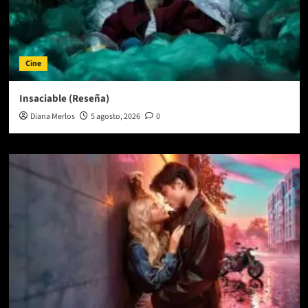
Cine
Insaciable (Reseña)
Diana Merlos
5 agosto, 2026
0