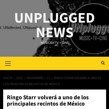
Saltar
al
UNPLUGGED
contenido
NEWS
MUSICA + TV + CINE
Primary
Menu
INICIO
2023
NOVIEMBRE
13
RINGO STARR VOLVERÁ A UNO DE
LOS PRINCIPALES RECINTOS DE MÉXICO
Ringo Starr volverá a uno de los
principales recintos de México