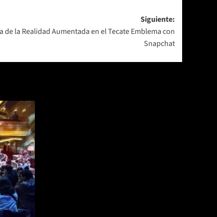
Siguiente:
gia de la Realidad Aumentada en el Tecate Emblema con
Snapchat