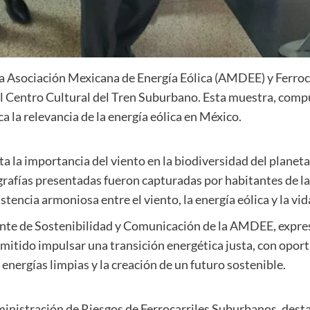
 la Asociación Mexicana de Energía Eólica (AMDEE) y Ferro
n el Centro Cultural del Tren Suburbano. Esta muestra, com
a la relevancia de la energía eólica en México.
lta la importancia del viento en la biodiversidad del plane
afías presentadas fueron capturadas por habitantes de las
stencia armoniosa entre el viento, la energía eólica y la vid
nte de Sostenibilidad y Comunicación de la AMDEE, expresó
mitido impulsar una transición energética justa, con oport
ergías limpias y la creación de un futuro sostenible.
nistración de Riesgos de Ferrocarriles Suburbanos, destac