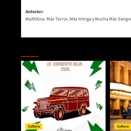
Navegación
Anterior:
MaXXXine: Más Terror, Más Intriga y Mucha Más Sangr
de
entradas
Más historias
Cultura
Cultura