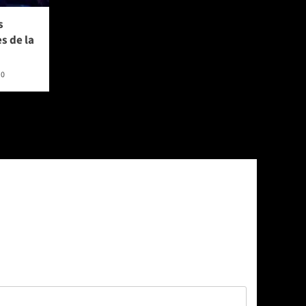
s
s de la
0