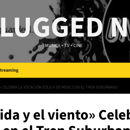
LUGGED 
MUSICA + TV + CINE
Streaming
TO» CELEBRA LA VOCACIÓN EÓLICA DE MÉXICO EN EL TREN SUBURBANO
ida y el viento» Cele