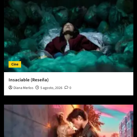
Cine
Insaciable (Reseña)
Diana Merlos
5 agosto, 2026
0