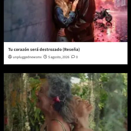
Tu corazón será destrozado (Reseña)
unpluggednewsmx
5 agosto, 2026
0