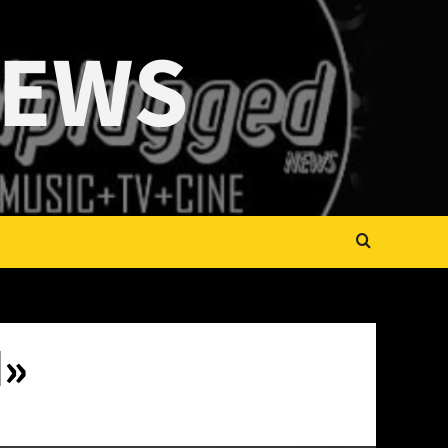
NEWS
d»