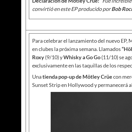
Declaración de Mötley Crüe:
“Fue increíble
convirtió en este EP producido por
Bob Roc
Para celebrar el lanzamiento del nuevo EP, 
en clubes la próxima semana. Llamados
“Hö
Roxy
(9/10) y
Whisky a Go Go
(11/10) se ag
exclusivamente en las taquillas de los respec
Una
tienda pop-up de Mötley Crüe
con merc
Sunset Strip en Hollywood y permanecerá ab