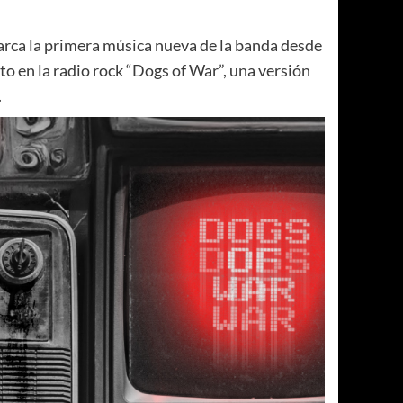
marca la primera música nueva de la banda desde
xito en la radio rock “Dogs of War”, una versión
.