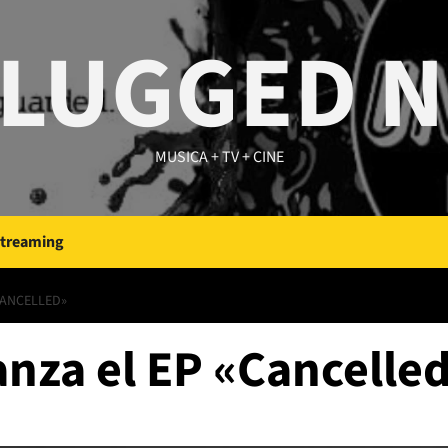
LUGGED 
MUSICA + TV + CINE
Streaming
CANCELLED»
za el EP «Cancelle