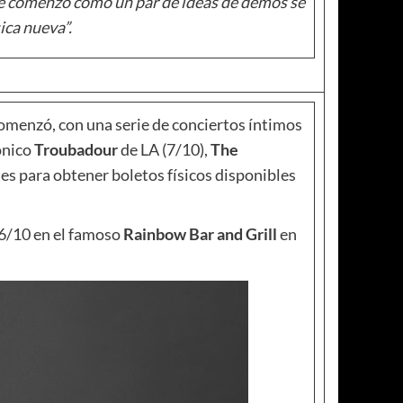
 que comenzó como un par de ideas de demos se
ica nueva”.
omenzó, con una serie de conciertos íntimos
cónico
Troubadour
de LA (7/10),
The
es para obtener boletos físicos disponibles
 6/10 en el famoso
Rainbow Bar and Grill
en