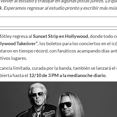
 volver al estudio y trabajar en algunas pistas juntos. Lo
k
. Esperamos regresar al estudio pronto y escribir más mús
Mötley regresa al
Sunset Strip en Hollywood
, donde todo c
llywood Takeöver”
, los boletos para los conciertos en el i
otaron en tiempo récord, con fanáticos acampando días ant
tivos lugares.
ancía limitada, curada por la banda, también se lanzará el
ierta hasta el
12/10 de 3 PM a la medianoche diario
.