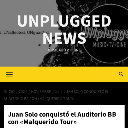
Saltar
al
UNPLUGGED
contenido
NEWS
MUSICA + TV + CINE
Primary
Menu
INICIO
2024
NOVIEMBRE
11
JUAN SOLO CONQUISTÓ EL
AUDITORIO BB CON «MALQUERIDO TOUR»
Juan Solo conquistó el Auditorio BB
con «Malquerido Tour»