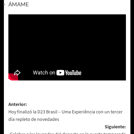
ÁMAME
Navegación
Anterior:
Hoy finalizó la D23 Brasil – Uma Experiência con un tercer
de
día repleto de novedades
entradas
Siguiente: