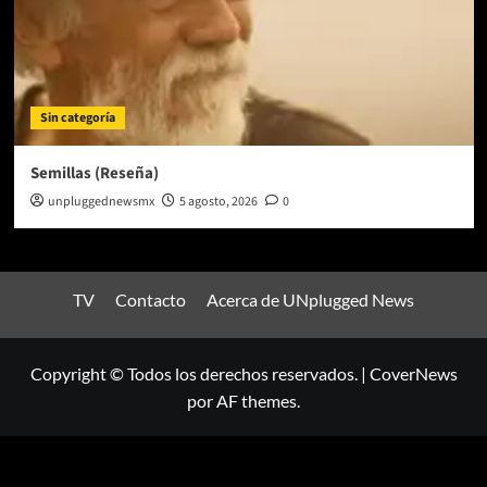
Sin categoría
Semillas (Reseña)
unpluggednewsmx
5 agosto, 2026
0
TV
Contacto
Acerca de UNplugged News
Copyright © Todos los derechos reservados.
|
CoverNews
por AF themes.