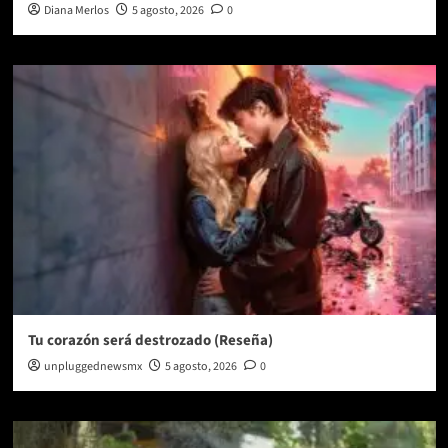
Diana Merlos
5 agosto, 2026
0
Tu corazón será destrozado (Reseña)
unpluggednewsmx
5 agosto, 2026
0