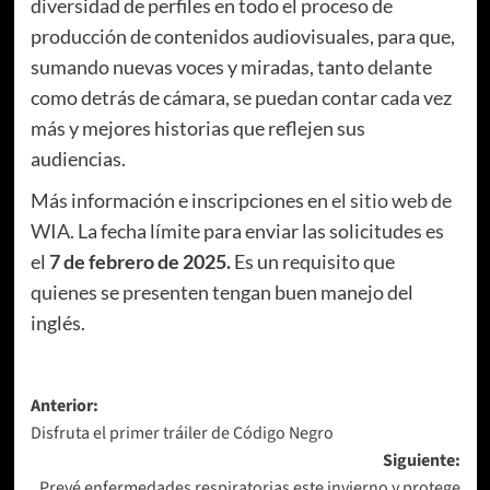
diversidad de perfiles en todo el proceso de
producción de contenidos audiovisuales, para que,
sumando nuevas voces y miradas, tanto delante
como detrás de cámara, se puedan contar cada vez
más y mejores historias que reflejen sus
audiencias.
Más información e inscripciones en
el sitio web de
WIA
. La fecha límite para enviar las solicitudes es
el
7 de febrero de 2025.
Es un requisito que
quienes se presenten tengan buen manejo del
inglés.
Navegación
Anterior:
Disfruta el primer tráiler de Código Negro
de
Siguiente:
entradas
Prevé enfermedades respiratorias este invierno y protege