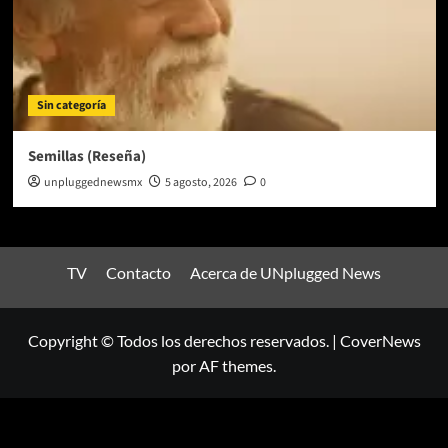
Sin categoría
Semillas (Reseña)
unpluggednewsmx
5 agosto, 2026
0
TV
Contacto
Acerca de UNplugged News
Copyright © Todos los derechos reservados.
|
CoverNews
por AF themes.