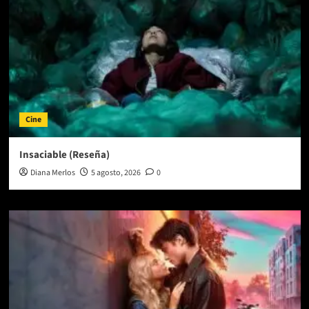
Cine
Insaciable (Reseña)
Diana Merlos
5 agosto, 2026
0