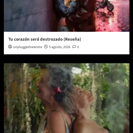
Tu corazón será destrozado (Reseña)
unpluggednewsmx
5 agosto, 2026
0