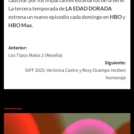
La tercera temporada de
LA EDAD DORADA
estrena un nuevo episodio cada domingo en
HBO
y
HBO Max
.
Navegación
Anterior:
Los Tipos Malos 2 (Reseña)
de
Siguiente:
entradas
GIFF 2025: Verónica Castro y Rosy Ocampo reciben
homenaje
Más historias