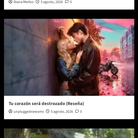
Diana Merlos
5 agosto, 2026
0
Tu corazón será destrozado (Reseña)
unpluggednewsmx
5 agosto, 2026
0