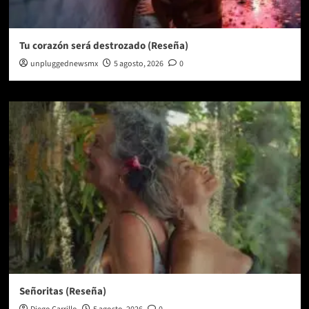
Tu corazón será destrozado (Reseña)
unpluggednewsmx
5 agosto, 2026
0
Señoritas (Reseña)