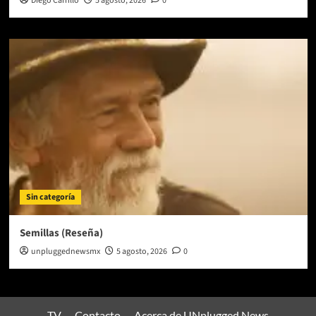
Diego Carrillo
5 agosto, 2026
0
Sin categoría
Semillas (Reseña)
unpluggednewsmx
5 agosto, 2026
0
TV
Contacto
Acerca de UNplugged News