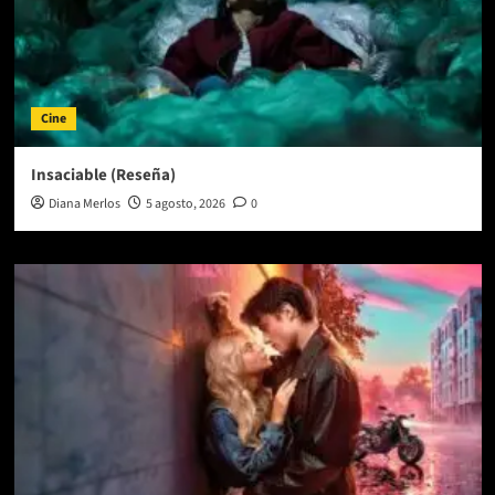
Cine
Insaciable (Reseña)
Diana Merlos
5 agosto, 2026
0