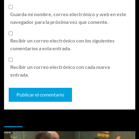
Guarda mi nombre, correo electrónico y web en este
navegador para la próxima vez que comente.
Recibir un correo electrónico con los siguientes
comentarios a esta entrada.
Recibir un correo electrónico con cada nueva
entrada.
Te pueden interesar