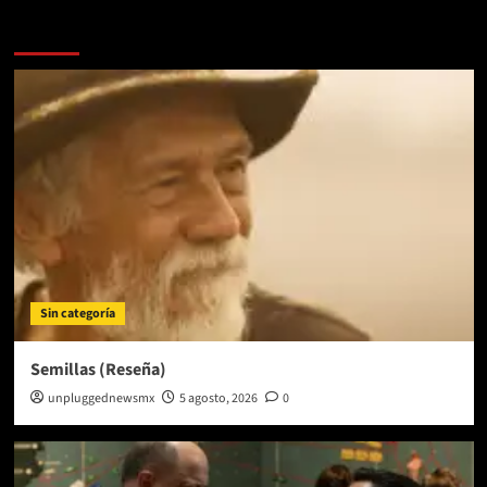
Más historias
Sin categoría
Semillas (Reseña)
unpluggednewsmx
5 agosto, 2026
0