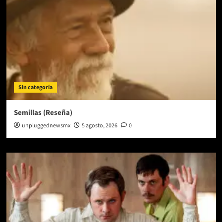
Sin categoría
Semillas (Reseña)
unpluggednewsmx
5 agosto, 2026
0