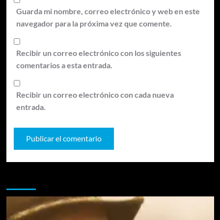
Guarda mi nombre, correo electrónico y web en este
navegador para la próxima vez que comente.
Recibir un correo electrónico con los siguientes
comentarios a esta entrada.
Recibir un correo electrónico con cada nueva
entrada.
Te pueden interesar