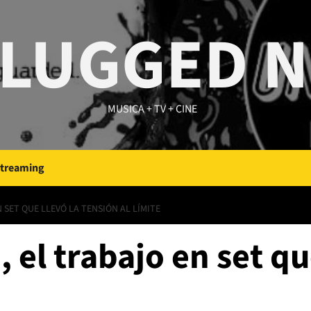
LUGGED 
MUSICA + TV + CINE
Streaming
N SET QUE LLEVÓ LA TENSIÓN AL LÍMITE
, el trabajo en set qu