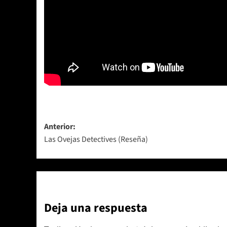
Navegación
Anterior:
Las Ovejas Detectives (Reseña)
de
entradas
Deja una respuesta