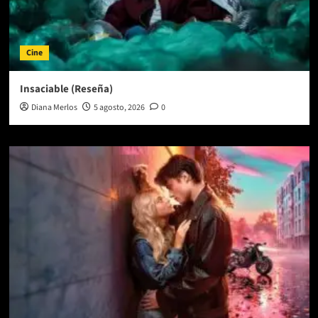
Cine
Insaciable (Reseña)
Diana Merlos
5 agosto, 2026
0