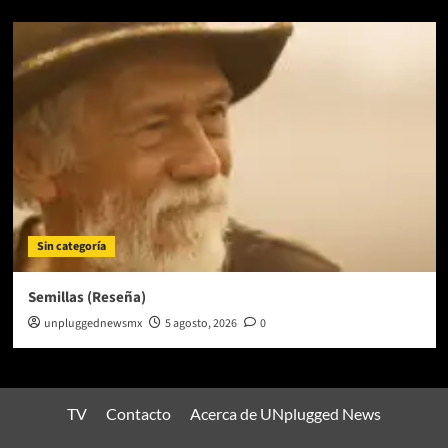
Sin categoría
Semillas (Reseña)
unpluggednewsmx
5 agosto, 2026
0
TV
Contacto
Acerca de UNplugged News