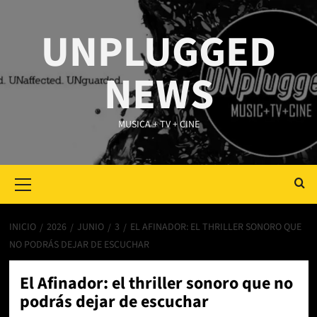
Saltar
al
UNPLUGGED
contenido
NEWS
MUSICA + TV + CINE
Primary
Menu
INICIO
2026
JUNIO
3
EL AFINADOR: EL THRILLER SONORO QUE
NO PODRÁS DEJAR DE ESCUCHAR
El Afinador: el thriller sonoro que no
podrás dejar de escuchar