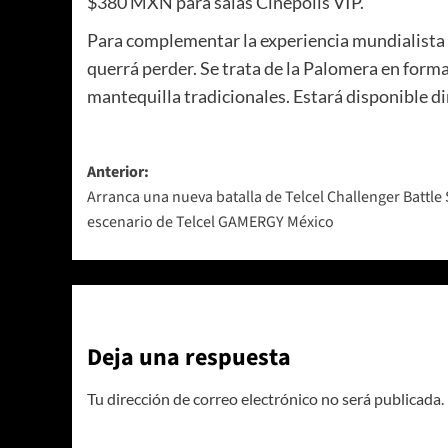
$380 MXN para salas Cinépolis VIP.
Para complementar la experiencia mundialista e
querrá perder. Se trata de la Palomera en form
mantequilla tradicionales. Estará disponible d
Navegación
Anterior:
Arranca una nueva batalla de Telcel Challenger Battle S
de
escenario de Telcel GAMERGY México
entradas
Deja una respuesta
Tu dirección de correo electrónico no será publicada.