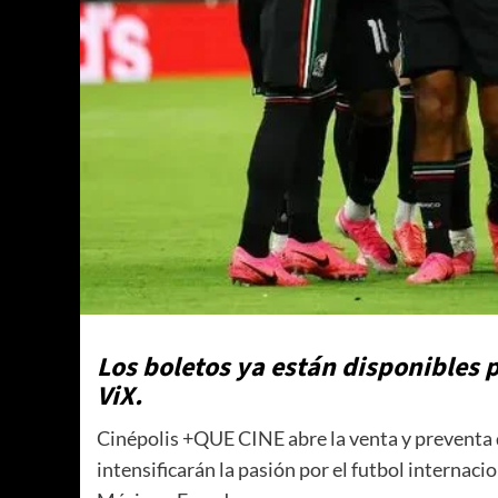
Los boletos ya están disponibles p
ViX.
Cinépolis +QUE CINE abre la venta y preventa d
intensificarán la pasión por el futbol internaci