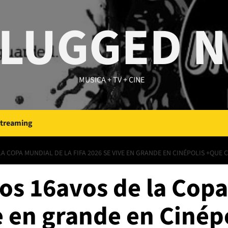
LUGGED 
MUSICA + TV + CINE
Streaming
A COPA MUNDIAL DE LA FIFA 2026 SE VIVE EN GRANDE EN CINÉPOLIS +QUE C
os 16avos de la Copa
e en grande en Cinép