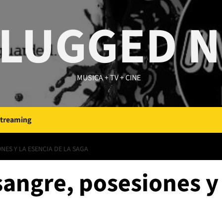
LUGGED 
MUSICA + TV + CINE
Streaming
NES Y LA ESENCIA DE LA SAGA
sangre, posesiones y 