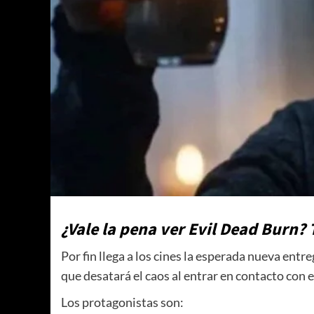
¿Vale la pena ver Evil Dead Burn?
Por fin llega a los cines la esperada nueva entre
que desatará el caos al entrar en contacto con
Los protagonistas son: