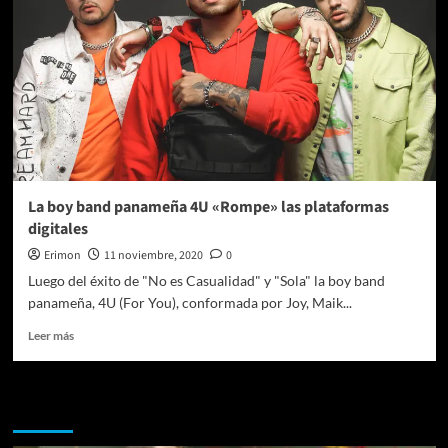
La boy band panameña 4U «Rompe» las plataformas
digitales
Erimon
11 noviembre, 2020
0
Luego del éxito de "No es Casualidad" y "Sola" la boy band
panameña, 4U (For You), conformada por Joy, Maik...
Leer
Leer más
más
sobre
La
Te pueden interesar
boy
band
panameña