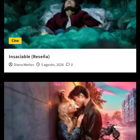
Cine
Insaciable (Reseña)
Diana Merlos
5 agosto, 2026
0