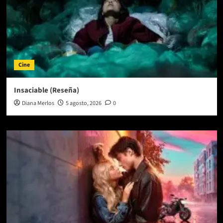
Cine
Insaciable (Reseña)
Diana Merlos
5 agosto, 2026
0