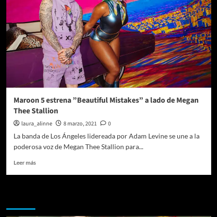
Maroon 5 estrena ”Beautiful Mistakes” a lado de Megan
Thee Stallion
laura_alinne
8 marzo, 2021
0
La banda de Los Ángeles lidereada por Adam Levine se une a la
poderosa voz de Megan Thee Stallion para...
Leer
Leer más
más
sobre
Maroon
Te pueden interesar
5
estrena
”Beautiful