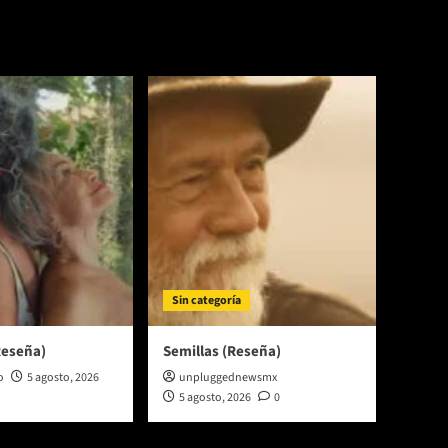
Sin categoría
Reseña)
Semillas (Reseña)
o
5 agosto, 2026
unpluggednewsmx
5 agosto, 2026
0