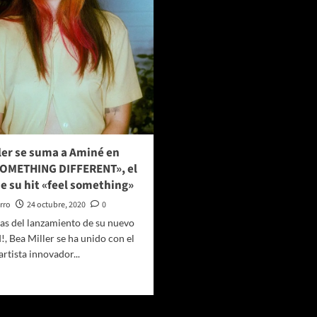
ler se suma a Aminé en
SOMETHING DIFFERENT», el
e su hit «feel something»
rro
24 octubre, 2020
0
as del lanzamiento de su nuevo
d!, Bea Miller se ha unido con el
artista innovador...
er
ás
bre
ea