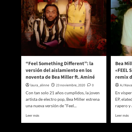
“Feel Something Different”: la
Bea Mil
versión del aislamiento en los
«FEEL 
noventa de Bea Miller ft. Aminé
remix d
laura_alinne
23 noviembre, 2020
0
AJ Nava
Con tan solo 21 años cumplidos, la joven
En vísper
artista de electro pop, Bea Miller estrena
EP, elate
una nueva versión de “Feel...
rapero y 
Leer
Le
Leer más
Leer más
más
m
sobre
so
“Feel
B