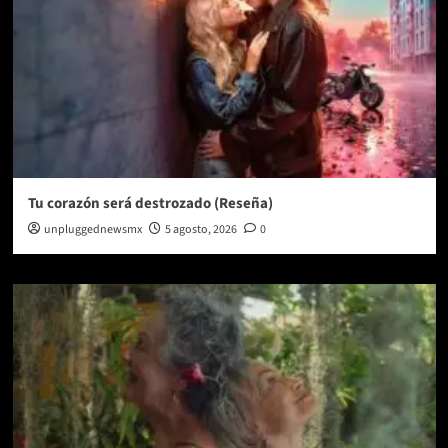
Tu corazón será destrozado (Reseña)
unpluggednewsmx
5 agosto, 2026
0