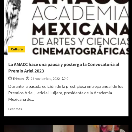
de
Filmadora,
consigue
13
nominaciones
a
los
Premios
Cultura
Ariel
67.
La AMACC hace una pausa y posterga la Convocatoria al
Premio Ariel 2023
Erimon
24 noviembre, 2022
0
Durante la pasada edición de la prestigiosa entrega anual de los
Premios Ariel, Leticia Huijara, presidenta de la Academia
Mexicana de...
Leer
Leer más
más
sobre
La
AMACC