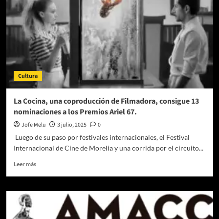
Cultura
La Cocina, una coproducción de Filmadora, consigue 13
nominaciones a los Premios Ariel 67.
Jofe Melu
3 julio, 2025
0
Luego de su paso por festivales internacionales, el Festival
Internacional de Cine de Morelia y una corrida por el circuito...
Leer
Leer más
más
sobre
La
Cocina,
una
coproducción