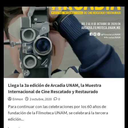
sobre
Ciclo
de
películas
rumbo
al
Ariel
en
el
CCC
Llega la 3a edición de Arcadia UNAM, la Muestra
Internacional de Cine Rescatado y Restaurado
Erimon
2 octubre, 2020
0
Para continuar con las celebraciones por los 60 años de
fundación de la Filmoteca UNAM, se celebrará la tercera
edición...
Leer