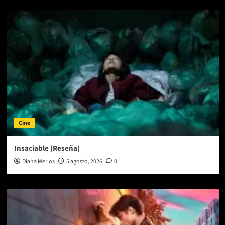
Cine
Insaciable (Reseña)
Diana Merlos
5 agosto, 2026
0