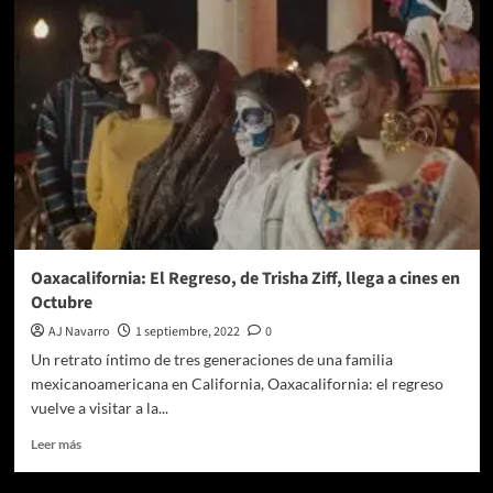
hace
una
pausa
y
posterga
la
Convocatoria
al
Premio
Ariel
2023
Oaxacalifornia: El Regreso, de Trisha Ziff, llega a cines en
Octubre
AJ Navarro
1 septiembre, 2022
0
Un retrato íntimo de tres generaciones de una familia
mexicanoamericana en California, Oaxacalifornia: el regreso
vuelve a visitar a la...
Leer
Leer más
más
sobre