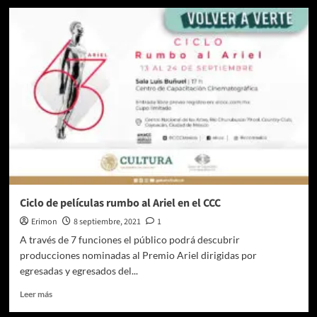
Oaxacalifornia:
El
Regreso,
de
Trisha
Ziff,
llega
a
cines
en
Octubre
Ciclo de películas rumbo al Ariel en el CCC
Erimon
8 septiembre, 2021
1
A través de 7 funciones el público podrá descubrir
producciones nominadas al Premio Ariel dirigidas por
egresadas y egresados del...
Leer
Leer más
más