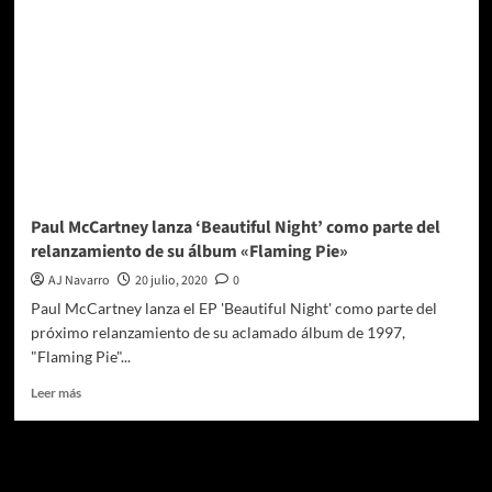
Paul McCartney lanza ‘Beautiful Night’ como parte del
relanzamiento de su álbum «Flaming Pie»
AJ Navarro
20 julio, 2020
0
Paul McCartney lanza el EP 'Beautiful Night' como parte del
próximo relanzamiento de su aclamado álbum de 1997,
"Flaming Pie"...
Leer
Leer más
más
sobre
Paul
Te pueden interesar
McCartney