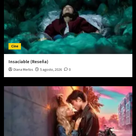
Cine
Insaciable (Reseña)
Diana Merlos
5 agosto, 2026
0