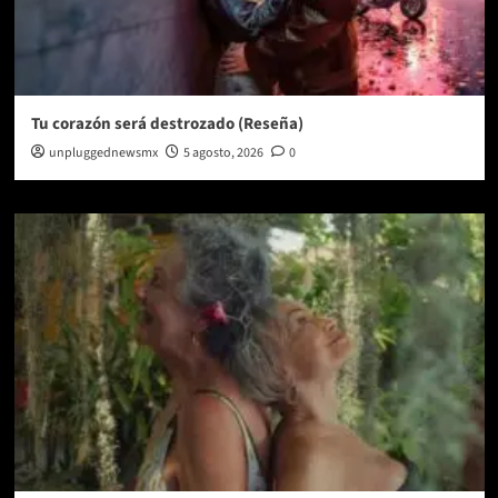
Tu corazón será destrozado (Reseña)
unpluggednewsmx
5 agosto, 2026
0