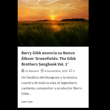
Barry Gibb anuncia su Nuevo
Álbum ‘Greenfields: The Gibb
Brothers Songbook Vol. 1’
AJ Navarro
8 noviembre, 2020
0
Un fanático del bluegrass y la música
country de toda la vida, el legendario
cantante, compositor y productor Barry
Gibb...
Leer
Leer más
más