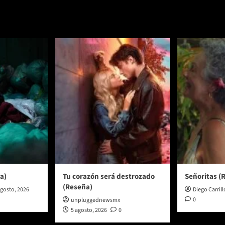
a)
Tu corazón será destrozado
Señoritas (
(Reseña)
agosto, 2026
Diego Carrill
0
unpluggednewsmx
5 agosto, 2026
0