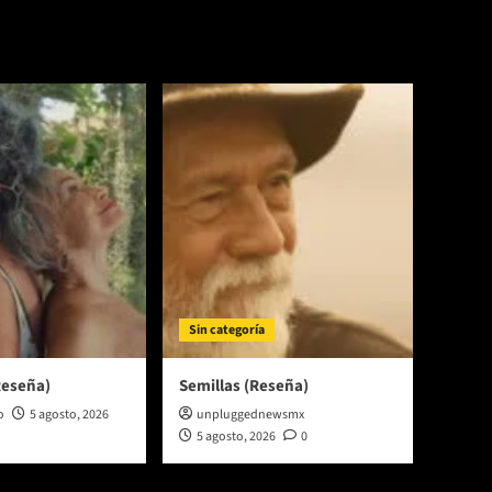
Sin categoría
Reseña)
Semillas (Reseña)
o
5 agosto, 2026
unpluggednewsmx
5 agosto, 2026
0