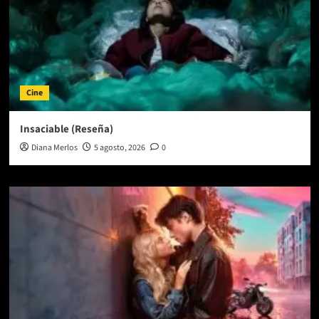
Cine
Insaciable (Reseña)
Diana Merlos
5 agosto, 2026
0