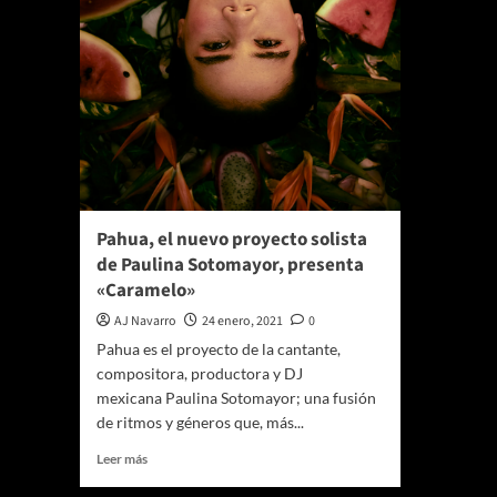
Pahua, el nuevo proyecto solista
de Paulina Sotomayor, presenta
«Caramelo»
AJ Navarro
24 enero, 2021
0
Pahua es el proyecto de la cantante,
compositora, productora y DJ
mexicana Paulina Sotomayor; una fusión
de ritmos y géneros que, más...
Leer
Leer más
más