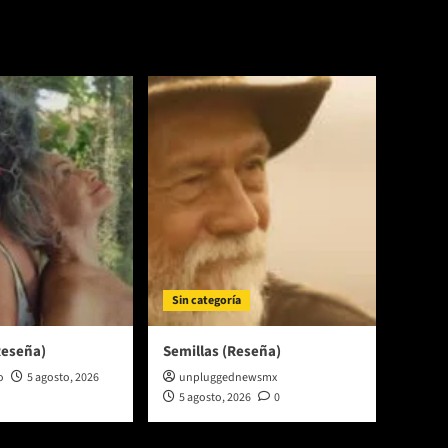
Sin categoría
Reseña)
Semillas (Reseña)
o
5 agosto, 2026
unpluggednewsmx
5 agosto, 2026
0