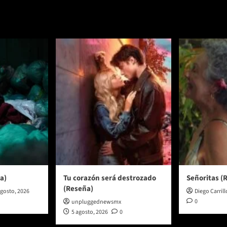
a)
Tu corazón será destrozado
Señoritas (
(Reseña)
agosto, 2026
Diego Carrill
0
unpluggednewsmx
5 agosto, 2026
0