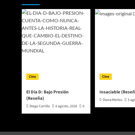
(Reseña)
Cine
Cine
El Día D: Bajo Presión
Insaciable (Reseñ
(Reseña)
Diana Merlos
5 ag
Diego Carrillo
6 agosto, 2026
0