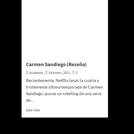
Carmen Sandiego (Reseña)
Anatema
24 enero, 2021
0
Recientemente, Netflix lanzó la cuarta y
tristemente última temporada de Carmen
Sandiego, que es un retelling de una serie
de...
Leer
Leer más
más
sobre
Carmen
Te pueden interesar
Sandiego