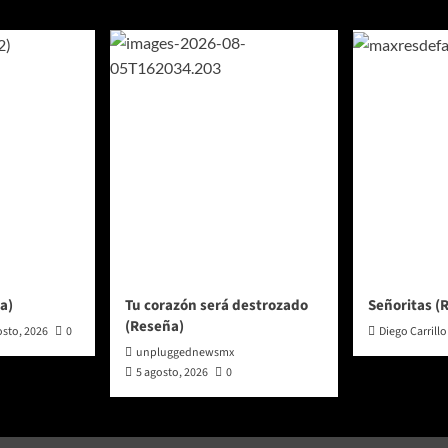
a)
Tu corazón será destrozado
Señoritas (
(Reseña)
osto, 2026
0
Diego Carrillo
unpluggednewsmx
5 agosto, 2026
0