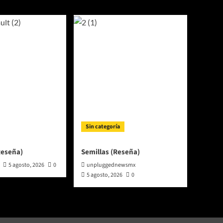
Sin categoría
Reseña)
Semillas (Reseña)
5 agosto, 2026
0
unpluggednewsmx
5 agosto, 2026
0