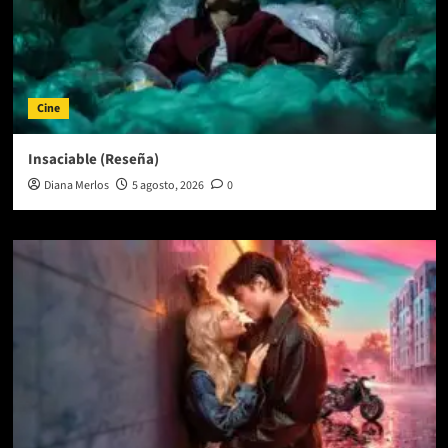
Cine
Insaciable (Reseña)
Diana Merlos
5 agosto, 2026
0