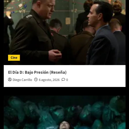
‘El
Chavo
del
8’
Cine
El Día D: Bajo Presión (Reseña)
Diego Carrillo
6 agosto, 2026
0