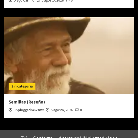
Diego Carrillo
5 agosto, 2026
0
Sin categoría
Semillas (Reseña)
unpluggednewsmx
5 agosto, 2026
0
TV
Contacto
Acerca de UNplugged News