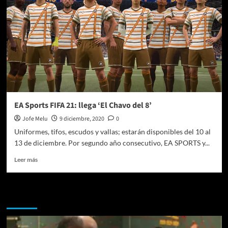
EA Sports FIFA 21: llega ‘El Chavo del 8’
Jofe Melu
9 diciembre, 2020
0
Uniformes, tifos, escudos y vallas; estarán disponibles del 10 al
13 de diciembre. Por segundo año consecutivo, EA SPORTS y...
Leer
Leer más
más
sobre
EA
Te pueden interesar
Sports
FIFA
21:
llega