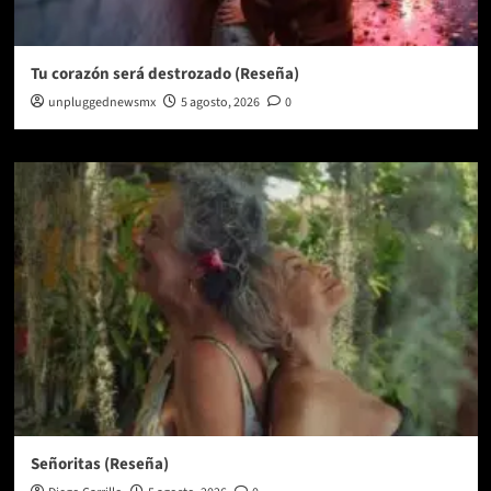
Tu corazón será destrozado (Reseña)
unpluggednewsmx
5 agosto, 2026
0
Señoritas (Reseña)