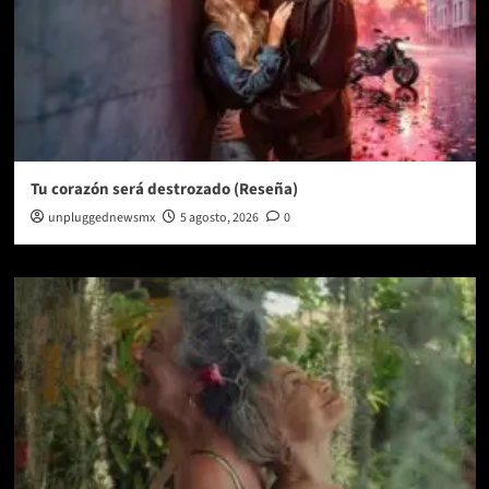
Tu corazón será destrozado (Reseña)
unpluggednewsmx
5 agosto, 2026
0