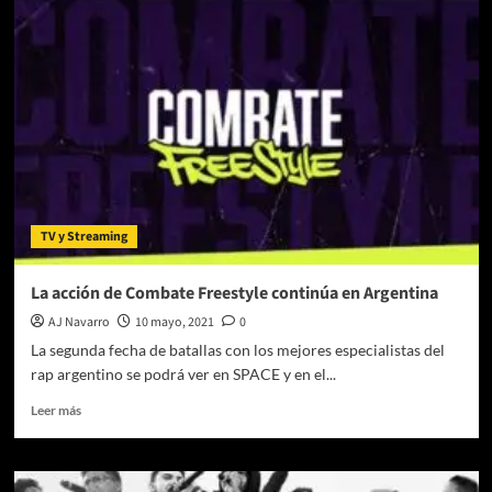
que
llega
a
Warner
Media
en
julio
TV y Streaming
La acción de Combate Freestyle continúa en Argentina
AJ Navarro
10 mayo, 2021
0
La segunda fecha de batallas con los mejores especialistas del
rap argentino se podrá ver en SPACE y en el...
Leer
Leer más
más
sobre
La
acción