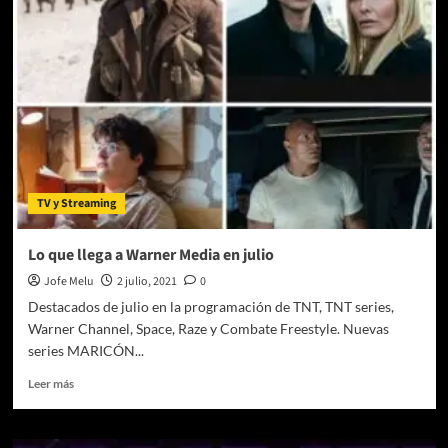
finaliza
su
exitoso
paso
por
Perú
TV y Streaming
Lo que llega a Warner Media en julio
Jofe Melu
2 julio, 2021
0
Destacados de julio en la programación de TNT, TNT series,
Warner Channel, Space, Raze y Combate Freestyle. Nuevas
series MARICÓN...
Leer
Leer más
más
sobre
Lo