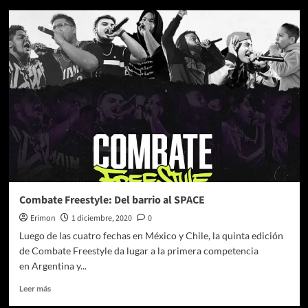
SPACE
presenta
la
nueva
temporada
de
Combate
Freestyle
Combate Freestyle: Del barrio al SPACE
Erimon
1 diciembre, 2020
0
Luego de las cuatro fechas en México y Chile, la quinta edición
de Combate Freestyle da lugar a la primera competencia
en Argentina y...
Leer
Leer más
más