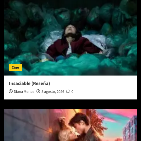
Cine
Insaciable (Reseña)
Diana Merlos
5 agosto, 2026
0