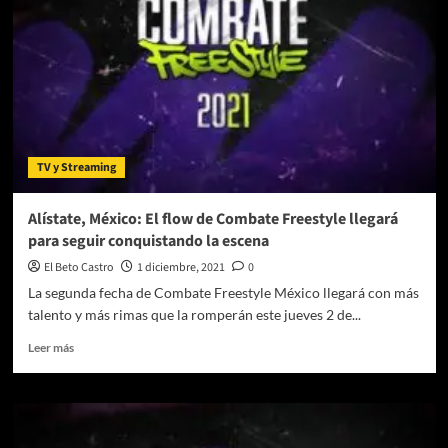
DE
COMBATE
FREESTYLE
YA
COMIENZA
A
LATIR
POR
TV y Streaming
SPACE
Alístate, México: El flow de Combate Freestyle llegará
para seguir conquistando la escena
El Beto Castro
1 diciembre, 2021
0
La segunda fecha de Combate Freestyle México llegará con más
talento y más rimas que la romperán este jueves 2 de...
Leer
Leer más
más
sobre
Alístate,
México:
El