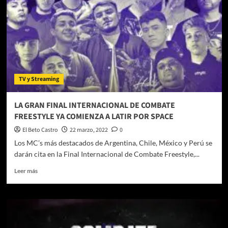
TV y Streaming
LA GRAN FINAL INTERNACIONAL DE COMBATE
FREESTYLE YA COMIENZA A LATIR POR SPACE
El Beto Castro
22 marzo, 2022
0
Los MC’s más destacados de Argentina, Chile, México y Perú se
darán cita en la Final Internacional de Combate Freestyle,...
Leer
Leer más
más
sobre
LA
GRAN
FINAL
INTERNACIONAL