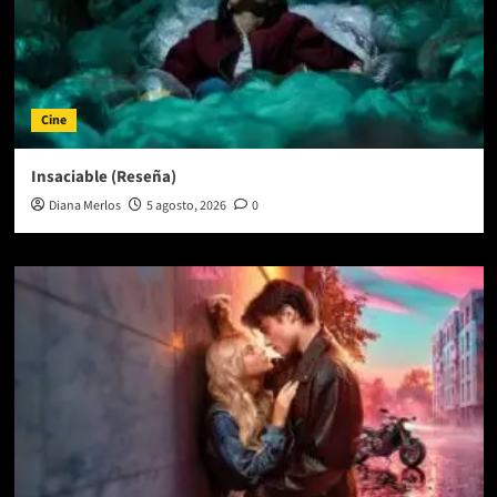
Cine
Insaciable (Reseña)
Diana Merlos
5 agosto, 2026
0