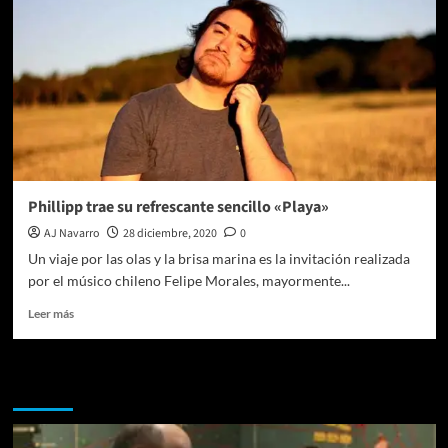
Phillipp trae su refrescante sencillo «Playa»
AJ Navarro
28 diciembre, 2020
0
Un viaje por las olas y la brisa marina es la invitación realizada
por el músico chileno Felipe Morales, mayormente...
Leer
Leer más
más
sobre
Phillipp
Te pueden interesar
trae
su
refrescante
sencillo