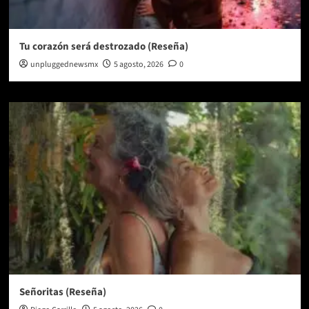
Tu corazón será destrozado (Reseña)
unpluggednewsmx
5 agosto, 2026
0
Señoritas (Reseña)