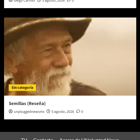
Diego Carrillo
5 agosto, 2026
0
Sin categoría
Semillas (Reseña)
unpluggednewsmx
5 agosto, 2026
0
TV
Contacto
Acerca de UNplugged News