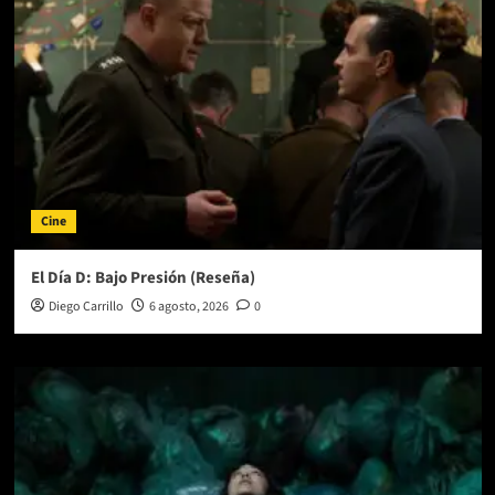
«Playa»
Cine
El Día D: Bajo Presión (Reseña)
Diego Carrillo
6 agosto, 2026
0