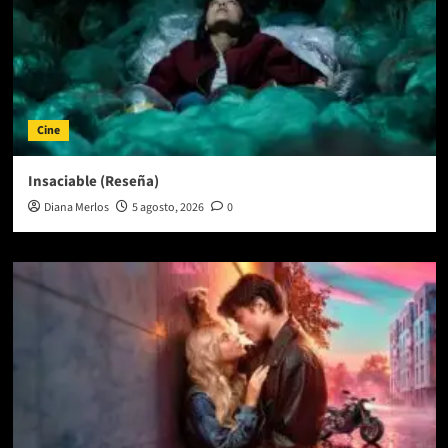
Cine
Insaciable (Reseña)
Diana Merlos
5 agosto, 2026
0