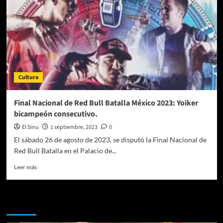
Cultura
Final Nacional de Red Bull Batalla México 2023: Yoiker
bicampeón consecutivo.
El Sinu
1 septiembre, 2023
0
El sábado 26 de agosto de 2023, se disputó la Final Nacional de
Red Bull Batalla en el Palacio de...
Leer
Leer más
más
sobre
Final
Te pueden interesar
Nacional
de
Red