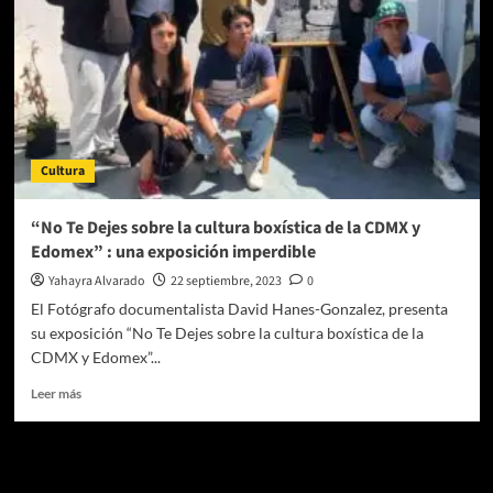
Cultura
“No Te Dejes sobre la cultura boxística de la CDMX y
Edomex” : una exposición imperdible
Yahayra Alvarado
22 septiembre, 2023
0
El Fotógrafo documentalista David Hanes-Gonzalez, presenta
su exposición “No Te Dejes sobre la cultura boxística de la
CDMX y Edomex”...
Leer
Leer más
más
sobre
“No
Te pueden interesar
Te