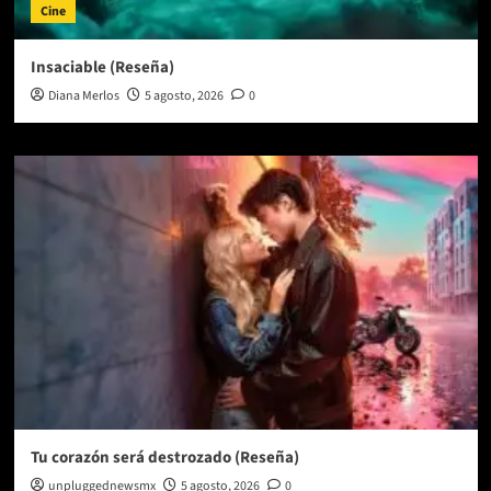
Cine
Insaciable (Reseña)
Diana Merlos
5 agosto, 2026
0
Tu corazón será destrozado (Reseña)
unpluggednewsmx
5 agosto, 2026
0